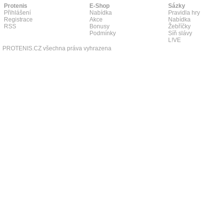
Protenis
E-Shop
Sázky
Přihlášení
Nabídka
Pravidla hry
Registrace
Akce
Nabídka
RSS
Bonusy
Žebříčky
Podmínky
Síň slávy
L!VE
PROTENIS.CZ všechna práva vyhrazena