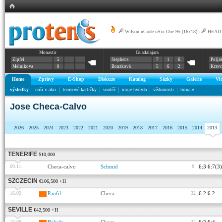
Wilson nCode nSix-One 95 (16x18)
|
HEAD G
Monastir
Guadalajara
Graphene XT Radical Rev Pro 16/16-16/19
Zipfel
5
Stephens
7
1
6
Polja
Melnikova
0
Bouzková
5
6
2
Krav
Home
Zprávy
E-Shop
Diskuze
Katalog
Sázky
Galerie
Vi
výsledky
naši v akci
tenisové kartičky
soutěž
moje hvězda
vědomosti
turnaje
Jose Checa-Calvo
2026
2025
2024
2023
2022
2021
2020
2019
2018
2017
2016
2015
2014
2013
TENERIFE
$10,000
09.11.
Checa-calvo
Schmid
8
6:3 6:7(3)
SZCZECIN
€106,500 +H
16.09.
Panfil
Checa
32
6:2 6:2
SEVILLE
€42,500 +H
10.09.
32