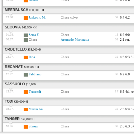
Baluda
Checa
6:2 6:4
MEERBUSCH
€30,000 +H
13.08.
Jankovic M.
Checa-calvo
32
6:4 6:2
SEGOVIA
€42,500 +H
01.08.
Serra F.
Checa
16
6:2 6:0
30.07.
Checa
Artunedo Martinava
32
2:1 ret.
ORBETELLO
$35,000+H
22.07.
Riba
Checa
32
4:6 6:3 6:
RECANATI
€30,000 +H
17.07.
Fabbiano
Checa
32
6:2 6:0
SASSUOLO
$15,000
13.07.
Trusendi
Checa
SF
6:3 4:1 ret
TODI
€30,000+H
03.07.
Martin An.
Checa
32
2:6 6:4 6:
TANGER
€30,000+H
18.06.
Sikora
Checa
32
2:6 6:3 6: