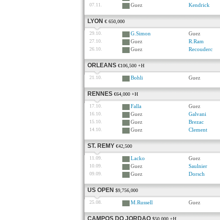
07.11.
Guez
Kendrick
LYON
€ 650,000
29.10.
G.Simon
Guez
27.10.
Guez
R.Ram
26.10.
Guez
Recouderc
ORLEANS
€106,500 +H
21.10.
Bohli
Guez
RENNES
€64,000 +H
17.10.
Falla
Guez
16.10.
Guez
Galvani
15.10.
Guez
Brezac
14.10.
Guez
Clement
ST. REMY
€42,500
11.09.
Lacko
Guez
10.09.
Guez
Saulnier
09.09.
Guez
Dorsch
US OPEN
$9,756,000
25.08.
M.Russell
Guez
CAMPOS DO JORDAO
$50,000 +H