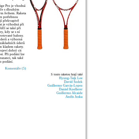
ige Pro je vhodná
áče s dlouhým
ým švihem. Raketa
m potřebnou
ejí překvapivě
st je výhodná při
ědčí se také při
ry, kdy se s ní
 rotované balony.
úderů a výborná
 základních úderů
ím kladem rakety.
projeví dobrý cit
st. Při podání lze
razanci, tak také
o podání.
Komentáře (5)
S touto raketou hrají také
Hyung-Taik Lee
David Šodek
Guillermo Garcia-Lopez
Daniel Koellerer
Guillermo Alcaide
Andis Juska