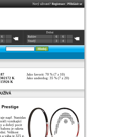
Nový uživatel?
Registrace
|
Přihlásit se
Dubai
6
Rublev
6
6
3
Veselý
3
4
187
Jako favorit: 70 % (7 z 10)
302172 K
Jako underdog: 35 % (7 z 20)
:
15926 K
OUŽÍVÁ
 Prestige
aje např. Stanislas
ráči vynikající
y a dobrý pocit
 balonu je raketa
ilní. Velikost
m a váha je 325 g.