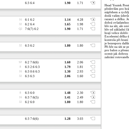
6:3 6:4
1.90
1.71
Head Youtek Prest
především pro hr
nápřehem a rychl
dodá vašim úderů
razanci a délku. J
16
6:1 6:2
1.14
4.28
dobrá ovladatelno
32
6:2 6:4
1.65
1.98
hře na síti, ale osv
Q2
7:6(7) 6:2
1.90
1.71
hře od základní čá
hrají velice dobře
Excelentní délka 
kontrola při hraní
je bezesporu dalš
32
6:3 6:2
1.80
1.80
Při hře na síti se 
pro balon a přesno
ocenit jak dobrou 
zahrání rotovanéh
SF
6:2 7:6(6)
1.60
2.06
8
6:3 2:6 6:3
1.79
1.81
16
6:3 0:6 6:3
1.30
2.93
32
6:3 6:3
2.06
1.60
8
6:3 6:0
1.48
2.30
16
6:3 7:6(5)
1.41
2.49
32
6:2 6:0
1.80
1.80
6:3 7:6(6)
1.28
3.03