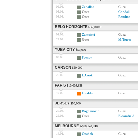
06.08.
Zeballos
Guez
05.08.
Guez
Goodall
03.08.
Guez
Rondino
BELO HORIZONTE
$35,000+H
01.08.
Zampieri
Guez
27.07.
Guez
M.Torres
YUBA CITY
$50,000
03.06.
Feeney
Guez
CARSON
$50,000
26.05.
L.Cook
Guez
PARIS
$10,009,638
19.05.
Giraldo
Guez
JERSEY
$50,000
26.03.
Bogdanovic
Guez
25.03.
Guez
Bloomfield
MELBOURNE
A$10,142,240
14.01.
Ouahab
Guez