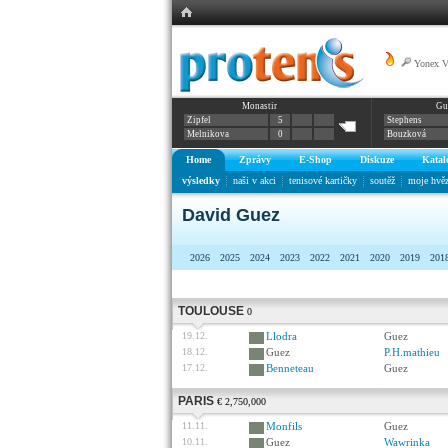
Yonex 
Monastir
Gu
Zipfel
5
Stephens
Melnikova
0
Bouzková
Home
Zprávy
E-Shop
Diskuze
Katal
výsledky
naši v akci
tenisové kartičky
soutěž
moje hvě
David Guez
2026
2025
2024
2023
2022
2021
2020
2019
201
TOULOUSE
0
19.12.
Llodra
Guez
18.12.
Guez
P.H.mathieu
17.12.
Benneteau
Guez
PARIS
€ 2,750,000
11.11.
Monfils
Guez
10.11.
Guez
Wawrinka