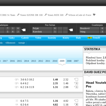
VCORE Si Team
|
Yonex EZONE DR 100
|
Yonex RDX 500
|
Wilson nCode n5 Force
|
adalajara
Nur-Sultan
Guadalajara
7
1
6
Poljak
6
Bouzková
6
5
6
2
Kravchuk
5
Wang
3
og
Sázky
Galerie
Video
Inzeráty
Kluby
Haly
Trenéři
zda
vědomosti
turnaje
STATISTIKA
Půměrný kurz:
2.
Podržené kredity:
8
2017
2016
2015
2014
2013
2012
2011
2010
2009
2008
2007
Odpálené kredity
DAVID GUEZ P
QFi
3:6 6:3 10:2
1.40
2.52
Head Youtek
QFi
6:4 6:2
2.35
1.46
Pro
QFi
6:2 2:6 11:9
1.31
2.88
Raketa, s kterou hr
Wawrinka, nabízí h
kombinaci kontrol
při hře. Při zásahu
32
6:4 7:5
1.16
4.02
velice pevná a stab
64
6:3 6:4
4.02
1.16
hlavy je 632 čt. c