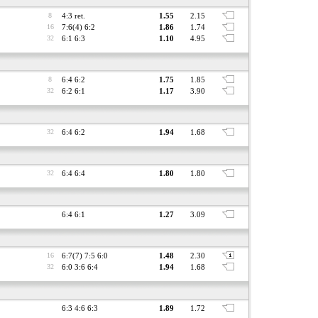
8
4:3 ret.
1.55
2.15
16
7:6(4) 6:2
1.86
1.74
32
6:1 6:3
1.10
4.95
8
6:4 6:2
1.75
1.85
32
6:2 6:1
1.17
3.90
32
6:4 6:2
1.94
1.68
32
6:4 6:4
1.80
1.80
6:4 6:1
1.27
3.09
16
6:7(7) 7:5 6:0
1.48
2.30
32
6:0 3:6 6:4
1.94
1.68
6:3 4:6 6:3
1.89
1.72