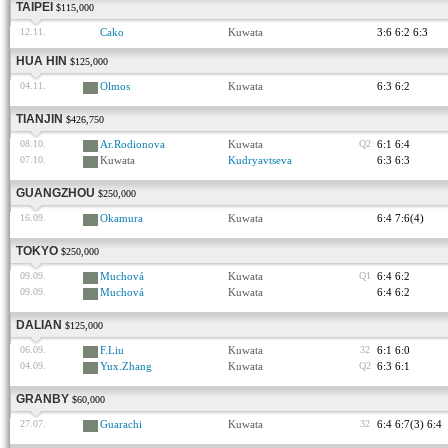
TAIPEI
$115,000
12.11.
Cako
Kuwata
3:6 6:2 6:3
HUA HIN
$125,000
04.11.
Olmos
Kuwata
6:3 6:2
TIANJIN
$426,750
08.10.
Ar.Rodionova
Kuwata
Q2
6:1 6:4
07.10.
Kuwata
Kudryavtseva
6:3 6:3
GUANGZHOU
$250,000
16.09.
Okamura
Kuwata
6:4 7:6(4)
TOKYO
$250,000
09.09.
Muchová
Kuwata
Q1
6:4 6:2
09.09.
Muchová
Kuwata
6:4 6:2
DALIAN
$125,000
06.09.
F.Liu
Kuwata
32
6:1 6:0
04.09.
Yux.Zhang
Kuwata
Q2
6:3 6:1
GRANBY
$60,000
27.07.
Guarachi
Kuwata
32
6:4 6:7(3) 6:4