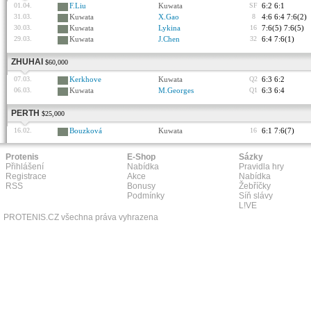
01.04.
F.Liu
Kuwata
SF
6:2 6:1
31.03.
Kuwata
X.Gao
8
4:6 6:4 7:6(2)
30.03.
Kuwata
Lykina
16
7:6(5) 7:6(5)
29.03.
Kuwata
J.Chen
32
6:4 7:6(1)
ZHUHAI
$60,000
07.03.
Kerkhove
Kuwata
Q2
6:3 6:2
06.03.
Kuwata
M.Georges
Q1
6:3 6:4
PERTH
$25,000
16.02.
Bouzková
Kuwata
16
6:1 7:6(7)
Protenis
E-Shop
Sázky
Přihlášení
Nabídka
Pravidla hry
Registrace
Akce
Nabídka
RSS
Bonusy
Žebříčky
Podmínky
Síň slávy
L!VE
PROTENIS.CZ všechna práva vyhrazena