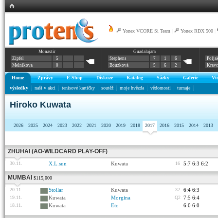
Yonex VCORE Si Team
|
Yonex RDX 500
|
Monastir
Guadalajara
Zipfel
5
Stephens
7
1
6
Polja
Melnikova
0
Bouzková
5
6
2
Krav
Home
Zprávy
E-Shop
Diskuze
Katalog
Sázky
Galerie
Vi
výsledky
naši v akci
tenisové kartičky
soutěž
moje hvězda
vědomosti
turnaje
Hiroko Kuwata
2026
2025
2024
2023
2022
2021
2020
2019
2018
2017
2016
2015
2014
2013
ZHUHAI (AO-WILDCARD PLAY-OFF)
30.11.
X.L.sun
Kuwata
16
5:7 6:3 6:2
MUMBAI
$115,000
20.11.
Stollar
Kuwata
32
6:4 6:3
19.11.
Kuwata
Morgina
Q2
7:5 6:4
18.11.
Kuwata
Eto
6:0 6:0