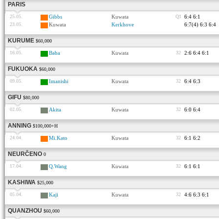
PARIS
25.05.
Gibbs
Kuwata
Q1
6:4 6:1
23.05.
Kuwata
Kerkhove
6:7(4) 6:3 6:4
KURUME
$60,000
16.05.
Baba
Kuwata
32
2:6 6:4 6:1
FUKUOKA
$60,000
09.05.
Imanishi
Kuwata
32
6:4 6:3
GIFU
$80,000
02.05.
Akita
Kuwata
32
6:0 6:4
ANNING
$100,000+H
24.04.
Mi.Kato
Kuwata
32
6:1 6:2
NEURČENO
0
17.04.
Q.Wang
Kuwata
32
6:1 6:1
KASHIWA
$25,000
05.04.
Kaji
Kuwata
32
4:6 6:3 6:1
QUANZHOU
$60,000