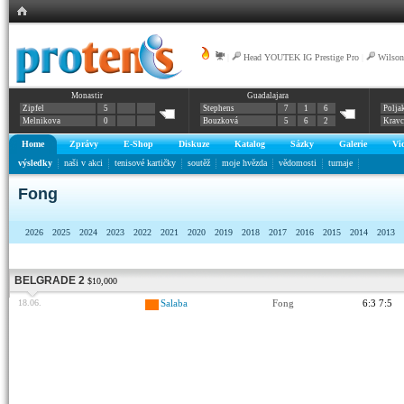
|
Head YOUTEK IG Prestige Pro
|
Wilson
Monastir
Guadalajara
Zipfel
5
Stephens
7
1
6
Polja
Melnikova
0
Bouzková
5
6
2
Krav
Home
Zprávy
E-Shop
Diskuze
Katalog
Sázky
Galerie
Vi
výsledky
naši v akci
tenisové kartičky
soutěž
moje hvězda
vědomosti
turnaje
Fong
2026
2025
2024
2023
2022
2021
2020
2019
2018
2017
2016
2015
2014
2013
BELGRADE 2
$10,000
18.06.
Salaba
Fong
6:3 7:5