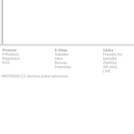
Protenis
E-Shop
Sázky
Přihlášení
Nabídka
Pravidla hry
Registrace
Akce
Nabídka
RSS
Bonusy
Žebříčky
Podmínky
Síň slávy
L!VE
PROTENIS.CZ všechna práva vyhrazena