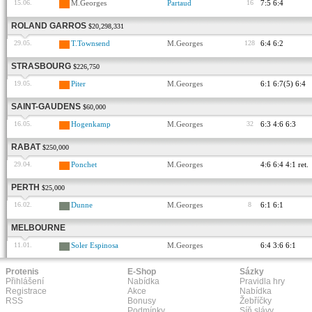
15.06.
M.Georges
Partaud
16
7:5 6:4
ROLAND GARROS
$20,298,331
29.05.
T.Townsend
M.Georges
128
6:4 6:2
STRASBOURG
$226,750
19.05.
Piter
M.Georges
6:1 6:7(5) 6:4
SAINT-GAUDENS
$60,000
16.05.
Hogenkamp
M.Georges
32
6:3 4:6 6:3
RABAT
$250,000
29.04.
Ponchet
M.Georges
4:6 6:4 4:1 ret.
PERTH
$25,000
16.02.
Dunne
M.Georges
8
6:1 6:1
MELBOURNE
11.01.
Soler Espinosa
M.Georges
6:4 3:6 6:1
Protenis
E-Shop
Sázky
Přihlášení
Nabídka
Pravidla hry
Registrace
Akce
Nabídka
RSS
Bonusy
Žebříčky
Podmínky
Síň slávy