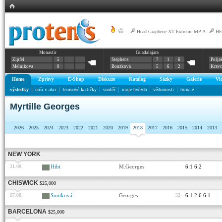
-
|
Head Graphene XT Extreme MP A
|
HE
Monastir
Guadalajara
Zipfel
5
Stephens
7
1
6
Polja
Melnikova
0
Bouzková
5
6
2
Krav
Home
Zprávy
E-Shop
Diskuze
Katalog
Sázky
Galerie
Vi
výsledky
naši v akci
tenisové kartičky
soutěž
moje hvězda
vědomosti
turnaje
Myrtille Georges
2026
2025
2024
2023
2022
2021
2020
2019
2018
2017
2016
2015
2014
2013
NEW YORK
21.08.
Hibi
M.Georges
6:1 6:2
CHISWICK
$25,000
07.08.
Smitková
Georges
32
6:1 2:6 6:1
BARCELONA
$25,000