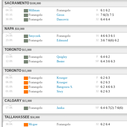
SACRAMENTO
$100,000
04.10.
Millman
Fratangelo
8
6:1 6:2
03.10.
Fratangelo
Giron
16
7:6(3) 7:5
30.09.
Fratangelo
Dancevic
32
6:4 6:4
NAPA
$50,000
24.09.
Smyczek
Fratangelo
16
4:6 6:3 6:1
23.09.
Fratangelo
Edmund
32
3:6 7:6(6) 6:2
TORONTO
$15,000
13.09.
Fratangelo
Quigley
F
6:4 6:2
12.09.
Fratangelo
Bester
SF
6:4 3:6 6:3
TORONTO
$15,000
06.09.
Fratangelo
Krueger
F
6:2 6:3
06.09.
Fratangelo
Krueger
F
6:2 6:3
05.09.
Fratangelo
Bangoura S.
SF
6:2 4:6 6:3
01.09.
Fratangelo
Siwy
32
6:2 6:3
CALGARY
$15,000
17.08.
Fratangelo
Jasika
SF
6:4 6:7(2) 7:6(6)
TALLAHASSEE
$50,000
30.04.
Mcgee
Fratangelo
32
6:2 6:4