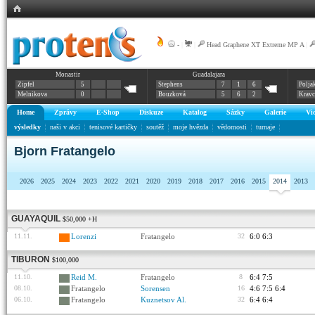
-
|
|
Head Graphene XT Extreme MP A
|
Monastir
Guadalajara
Zipfel
5
Stephens
7
1
6
Polja
Melnikova
0
Bouzková
5
6
2
Krav
Home
Zprávy
E-Shop
Diskuze
Katalog
Sázky
Galerie
Vi
výsledky
naši v akci
tenisové kartičky
soutěž
moje hvězda
vědomosti
turnaje
Bjorn Fratangelo
2026
2025
2024
2023
2022
2021
2020
2019
2018
2017
2016
2015
2014
2013
GUAYAQUIL
$50,000 +H
11.11.
Lorenzi
Fratangelo
32
6:0 6:3
TIBURON
$100,000
11.10.
Reid M.
Fratangelo
8
6:4 7:5
08.10.
Fratangelo
Sorensen
16
4:6 7:5 6:4
06.10.
Fratangelo
Kuznetsov Al.
32
6:4 6:4