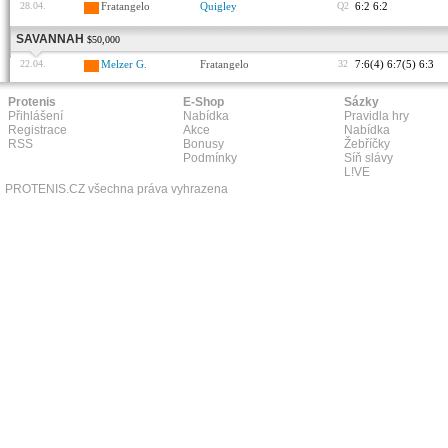
28.04.
Fratangelo
Quigley
Q2
6:2 6:2
SAVANNAH
$50,000
22.04.
Melzer G.
Fratangelo
32
7:6(4) 6:7(5) 6:3
Protenis
E-Shop
Sázky
Přihlášení
Nabídka
Pravidla hry
Registrace
Akce
Nabídka
RSS
Bonusy
Žebříčky
Podmínky
Síň slávy
L!VE
PROTENIS.CZ všechna práva vyhrazena