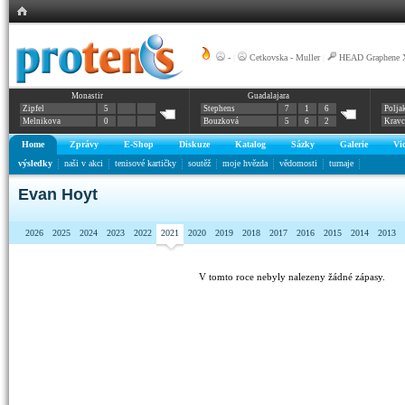
-
|
Cetkovska - Muller
|
HEAD Graphene X
Monastir
Guadalajara
Zipfel
5
Stephens
7
1
6
Polja
Melnikova
0
Bouzková
5
6
2
Krav
Home
Zprávy
E-Shop
Diskuze
Katalog
Sázky
Galerie
Vi
výsledky
naši v akci
tenisové kartičky
soutěž
moje hvězda
vědomosti
turnaje
Evan Hoyt
2026
2025
2024
2023
2022
2021
2020
2019
2018
2017
2016
2015
2014
2013
V tomto roce nebyly nalezeny žádné zápasy.