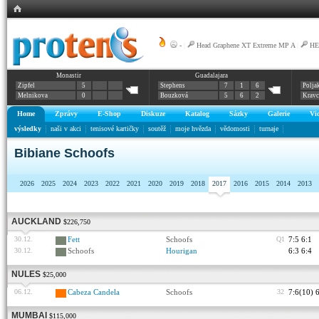
-
|
Head Graphene XT Extreme MP A
|
HE
Monastir
Guadalajara
Zipfel
5
Stephens
7
1
6
Polja
Melnikova
0
Bouzková
5
6
2
Krav
Home
Zprávy
E-Shop
Diskuze
Katalog
Sázky
Galerie
Vi
výsledky
naši v akci
tenisové kartičky
soutěž
moje hvězda
vědomosti
turnaje
Bibiane Schoofs
2026
2025
2024
2023
2022
2021
2020
2019
2018
2017
2016
2015
2014
2013
AUCKLAND
$226,750
30.12.
Fett
Schoofs
Q1
7:5 6:1
30.12.
Schoofs
Hourigan
6:3 6:4
NULES
$25,000
06.12.
Cabeza Candela
Schoofs
32
7:6(10) 
MUMBAI
$115,000