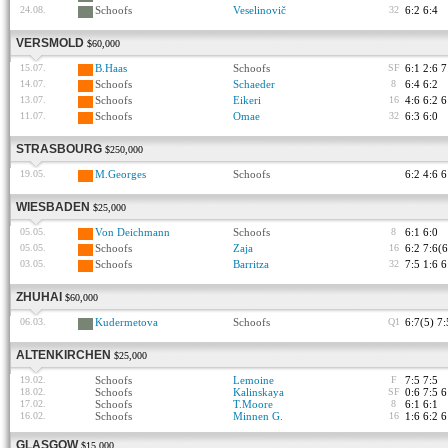
24.08.
Schoofs
Veselinovič
32
6:2 6:4
VERSMOLD
$60,000
15.07.
B.Haas
Schoofs
SF
6:1 2:6 7
14.07.
Schoofs
Schaeder
8
6:4 6:2
13.07.
Schoofs
Eikeri
16
4:6 6:2 6
11.07.
Schoofs
Omae
32
6:3 6:0
STRASBOURG
$250,000
19.05.
M.Georges
Schoofs
6:2 4:6 6
WIESBADEN
$25,000
05.05.
Von Deichmann
Schoofs
8
6:1 6:0
05.05.
Schoofs
Zaja
16
6:2 7:6(6
03.05.
Schoofs
Barritza
32
7:5 1:6 6
ZHUHAI
$60,000
06.03.
Kudermetova
Schoofs
Q1
6:7(5) 7:
ALTENKIRCHEN
$25,000
19.02.
Schoofs
Lemoine
F
7:5 7:5
18.02.
Schoofs
Kalinskaya
SF
0:6 7:5 6
17.02.
Schoofs
T.Moore
8
6:1 6:1
16.02.
Schoofs
Minnen G.
16
1:6 6:2 6
GLASGOW
$15,000