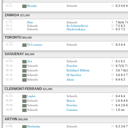
22.11.
Broady
Schoofs
32
6:3 0:6 6
ZAWADA
$25,000
17.11.
Piter
Schoofs
8
7:6(4) 7:
16.11.
Schoofs
Kr.Schmiedlová
16
7:5 6:3
14.11.
Schoofs
Shytkouskaya
32
6:3 7:5
TORONTO
$60,000
31.10.
Di Lorenzo
Schoofs
32
6:3 6:4
SAGUENAY
$60,000
29.10.
Arn
Schoofs
F
6:1 6:2
28.10.
Schoofs
Ponchet
SF
6:7(3) 7:
28.10.
Schoofs
Robillard Millette
8
3:6 7:6(1
26.10.
Schoofs
M.Sanchez
16
3:6 6:3 7
25.10.
Schoofs
Jaksic
32
6:4 6:3
CLERMONT-FERRAND
$25,000
01.10.
Lapko
Schoofs
F
6:4 6:4
30.09.
Schoofs
Bencic
SF
2:6 6:4 6
29.09.
Schoofs
Ponchet
8
6:4 2:6 6
28.09.
Schoofs
Cazeaux
16
1:0 ret.
ARTVIN
$60,000
24.08.
Herdzelas
Schoofs
16
6:3 3:6 7