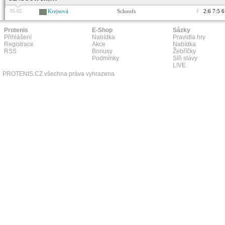
05.02.
Krejsová
Schoofs
F
2:6 7:5 6
Protenis
E-Shop
Sázky
Přihlášení
Nabídka
Pravidla hry
Registrace
Akce
Nabídka
RSS
Bonusy
Žebříčky
Podmínky
Síň slávy
L!VE
PROTENIS.CZ všechna práva vyhrazena