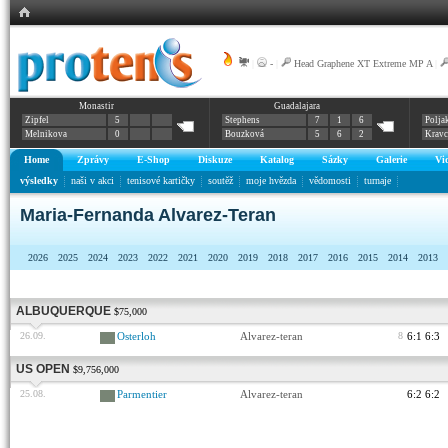
|
-
|
Head Graphene XT Extreme MP A
|
Monastir
Guadalajara
Zipfel
5
Stephens
7
1
6
Polja
Melnikova
0
Bouzková
5
6
2
Krav
Home
Zprávy
E-Shop
Diskuze
Katalog
Sázky
Galerie
Vi
výsledky
naši v akci
tenisové kartičky
soutěž
moje hvězda
vědomosti
turnaje
Maria-Fernanda Alvarez-Teran
2026
2025
2024
2023
2022
2021
2020
2019
2018
2017
2016
2015
2014
2013
ALBUQUERQUE
$75,000
26.09.
Osterloh
Alvarez-teran
8
6:1 6:3
US OPEN
$9,756,000
25.08.
Parmentier
Alvarez-teran
6:2 6:2