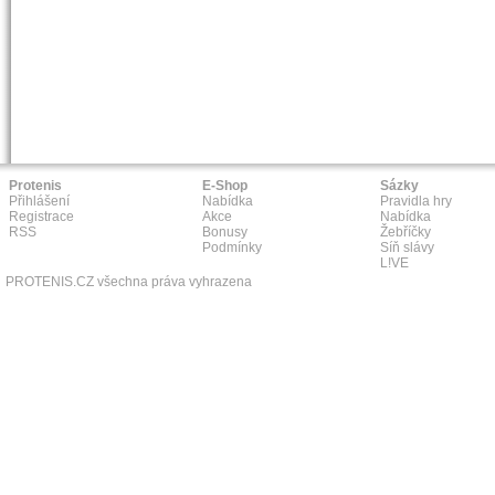
Protenis
E-Shop
Sázky
Přihlášení
Nabídka
Pravidla hry
Registrace
Akce
Nabídka
RSS
Bonusy
Žebříčky
Podmínky
Síň slávy
L!VE
PROTENIS.CZ všechna práva vyhrazena