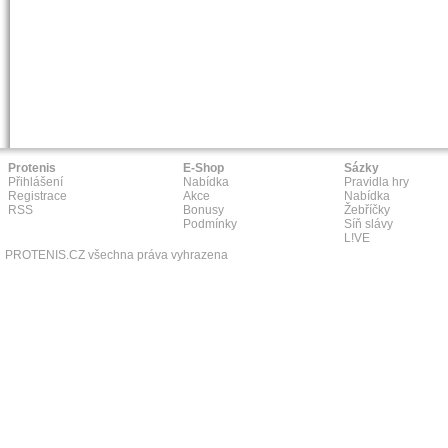
Protenis
E-Shop
Sázky
Přihlášení
Nabídka
Pravidla hry
Registrace
Akce
Nabídka
RSS
Bonusy
Žebříčky
Podmínky
Síň slávy
L!VE
PROTENIS.CZ všechna práva vyhrazena