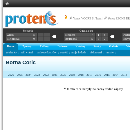
Yonex VCORE Si Team
|
Yonex EZONE DR
Monastir
Guadalajara
Zipfel
5
Stephens
7
1
6
Polja
Melnikova
0
Bouzková
5
6
2
Krav
Home
Zprávy
E-Shop
Diskuze
Katalog
Sázky
Galerie
Vi
výsledky
naši v akci
tenisové kartičky
soutěž
moje hvězda
vědomosti
turnaje
Borna Coric
2026
2025
2024
2023
2022
2021
2020
2019
2018
2017
2016
2015
2014
2013
V tomto roce nebyly nalezeny žádné zápasy.