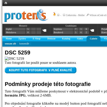
-
|
Cetkovska - Muller
|
Wilson nCode n5
Monastir
Guadalajara
Zipfel
5
Stephens
7
1
6
Polja
Melnikova
0
Bouzková
5
6
2
Krav
Home
Zprávy
E-Shop
Diskuze
Katalog
Sázky
Galerie
Vi
seznam alb
komentáře
DSC 5259
Tuto fotografii lze použít pouze se souhlasem autora.
Podmínky prodeje této fotografie
Tuto fotografii Vám můžeme poskytnout v elektronické podobě v pl
formátu JPG
, velikost 2-6MB.
Pro objednání fotografie klikněte na modrý button pod fotografií n