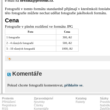
e-mail na
brezina@protenis.cz
.
Fotografii v tomto formátu standardně přijímají v kterémkoli fotolabu
této fotografie můžete nechat udělat fotografie jakéhokoli formátu.
Cena
Fotografie v plném rozlišení ve formátu JPG
Foto
Cena
1 fotografie
300,-Kč
2 - 4 různých fotografií
500,-Kč
5 - 10 různých fotografií
1000,-Kč
Komentáře
Pokud chcete fotografii komentovat,
přihlašte se
.
Protenis
Zpravodajství
Katalog
Sázky
Přihlášení
Novinky
Rakety
Pravidl
Registrace
Články
Nabídk
RSS
Komentáře
Žebříčk