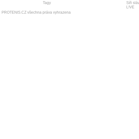
Tagy
Síň slá
L!VE
PROTENIS.CZ všechna práva vyhrazena