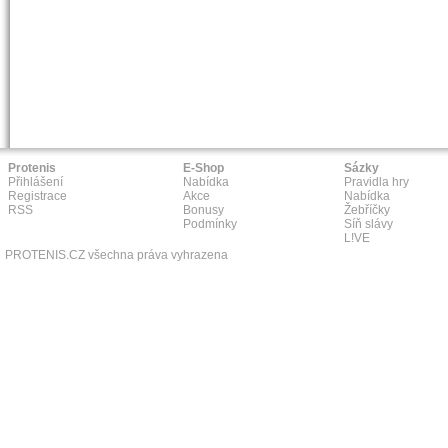
Protenis
E-Shop
Sázky
Přihlášení
Nabídka
Pravidla hry
Registrace
Akce
Nabídka
RSS
Bonusy
Žebříčky
Podmínky
Síň slávy
L!VE
PROTENIS.CZ všechna práva vyhrazena