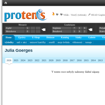
|
Vrňák - Veselý (tiebreak)
|
HEAD Graphen
Monastir
Guadalajara
Zipfel
5
Stephens
7
1
6
Polja
Melnikova
0
Bouzková
5
6
2
Krav
Home
Zprávy
E-Shop
Diskuze
Katalog
Sázky
Galerie
Vi
výsledky
naši v akci
tenisové kartičky
soutěž
moje hvězda
vědomosti
turnaje
Julia Goerges
2026
2025
2024
2023
2022
2021
2020
2019
2018
2017
2016
2015
2014
2013
V tomto roce nebyly nalezeny žádné zápasy.