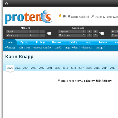
|
Nicole Vaidišová
|
Wilson K Factor KPr
Monastir
Guadalajara
Zipfel
5
Stephens
7
1
6
Polja
Melnikova
0
Bouzková
5
6
2
Krav
Home
Zprávy
E-Shop
Diskuze
Katalog
Sázky
Galerie
Vi
výsledky
naši v akci
tenisové kartičky
soutěž
moje hvězda
vědomosti
turnaje
Karin Knapp
2026
2025
2024
2023
2022
2021
2020
2019
2018
2017
2016
2015
2014
2013
V tomto roce nebyly nalezeny žádné zápasy.