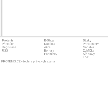
Protenis
E-Shop
Sázky
Přihlášení
Nabídka
Pravidla hry
Registrace
Akce
Nabídka
RSS
Bonusy
Žebříčky
Podmínky
Síň slávy
L!VE
PROTENIS.CZ všechna práva vyhrazena