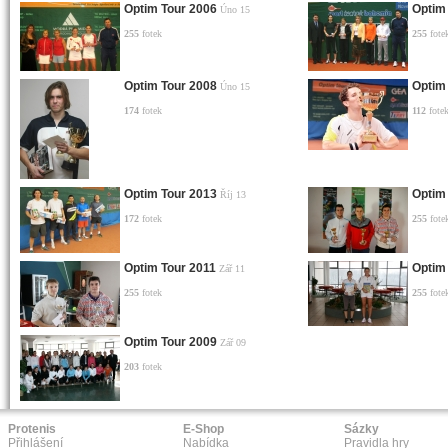
Optim Tour 2006
Optim
Úno 15
255
fotek
255
fote
Optim Tour 2008
Optim
Úno 15
174
fotek
112
fote
Optim Tour 2013
Optim
Říj 13
172
fotek
255
fote
Optim Tour 2011
Optim
Zář 11
255
fotek
255
fote
Optim Tour 2009
Zář 09
203
fotek
Protenis
E-Shop
Sázky
Přihlášení
Nabídka
Pravidla hry