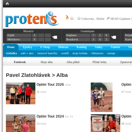
-
|
Cetkovska - Muller
|
HEAD Graphene X
Monastir
Guadalajara
Zipfel
5
Stephens
7
1
6
Polja
Melnikova
0
Bouzková
5
6
2
Krav
Home
Zprávy
E-Shop
Diskuze
Katalog
Sázky
Galerie
Vi
výsledky
naši v akci
tenisové kartičky
soutěž
moje hvězda
vědomosti
turnaje
Fotobook
Moje alba
Alba přátel
Přidat fotky
Zpracovat
Pavel Zlatohlávek > Alba
Optim Tour 2026
Optim
včera
26
fotek
67
fotek
Optim Tour 2024
Optim
Pro 24
54
fotek
88
fotek