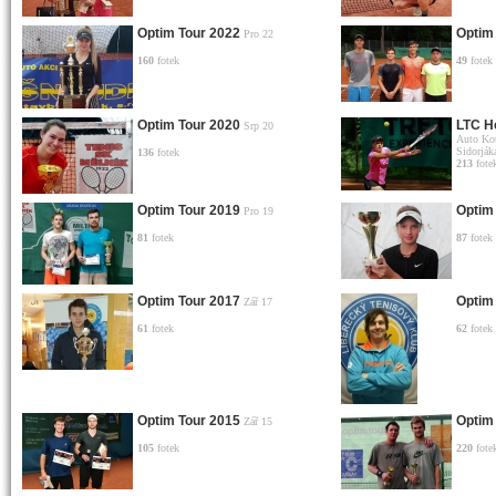
Optim Tour 2022
Optim
Pro 22
160
fotek
49
fotek
Optim Tour 2020
LTC H
Srp 20
Auto Kou
Sidorják
136
fotek
213
fote
Optim Tour 2019
Optim
Pro 19
81
fotek
87
fotek
Optim Tour 2017
Optim
Zář 17
61
fotek
62
fotek
Optim Tour 2015
Optim
Zář 15
105
fotek
220
fote