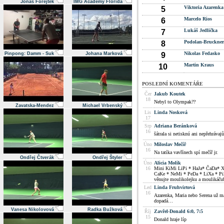
Jonáš Forejtek
IMG Academy Florida
Viktoria Azarenka
5
Marcelo Rios
6
Lukáš Jedlička
7
Podolan-Bruckner
8
Nikolas Fedasko
Pinpong: Damm - Suk
Johana Marková
9
Martin Kraus
10
POSLEDNÍ KOMENTÁŘE
Čer
Jakub Koutek
18
Nebyl to Olympak??
Zavatska-Mendez
Michael Vrbenský
Lis
Linda Nosková
17
Srp
Adriana Beránková
16
šátrala si netisknú ani nepřehrávajů
Úno
Miloslav Mečíř
16
Na tatíka vavřínech spí mečíř jr.
Ondřej Čtverák
Ondřej Štyler
Úno
Alicia Molik
16
Mini KiMi LiPi * HaJa* ČaDa* 
CaKe * NeMi * PeDa * LiXa * Pila 
věnujte moulikolejku a moulikáču
Led
Linda Fruhvirtová
16
Azarenka, Maria nebo Serena už ma
dopadá…
Vanesa Nikolovová
Radka Bužková
Říj
Zavřel-Donald 6:0, 7:5
15
Donald hraje líp