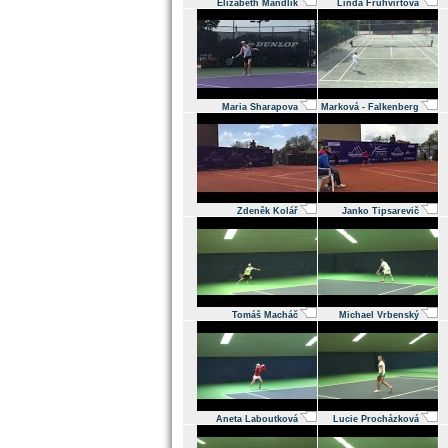
Elizabeth Mandlik
Linda Fruhvirtová
Maria Sharapova
Marková - Falkenberg
Zdeněk Kolář
Janko Tipsarevič
Tomáš Macháč
Michael Vrbenský
Aneta Laboutková
Lucie Procházková