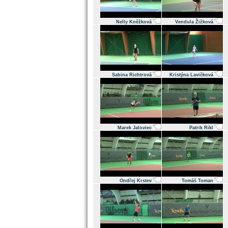
Nelly Kněžková
Vendula Žižková
Sabina Richtrová
Kristýna Lavičková
Marek Jaloviec
Patrik Rikl
Ondřej Krstev
Tomáš Toman