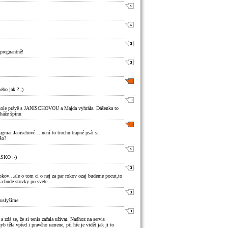
a pregnantně!
ebo jak ? ;)
 kole právě s JANISCHOVOU a Majda vyhrála. Dášenka to
 háže špínu
Dagmar Janischové… není to trochu trapné psát si
šo?
SKO :-)
rokov…ale o tom ci o nej za par rokov ozaj budeme pocut,to
 a bude stovky po svete…
 uslyšíme
a zdá se, že si tenis začala užívat. Nadhoz na servis
 těla vpřed i pravého ramene, při hře je vidět jak ji to