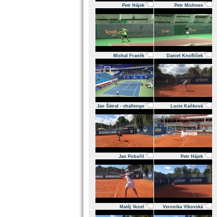
Petr Hájek
Petr Michnev
Michal Franěk
Daniel Knoflíček
Jan Šátral - challenge
Lucie Kaňková
Jan Pobořil
Petr Hájek
Matěj Vocel
Veronika Vlkovská