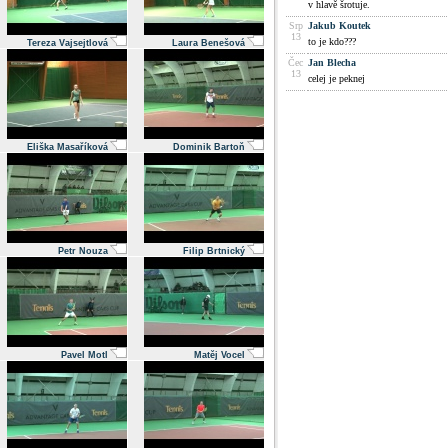
v hlavě šrotuje.
Srp
Jakub Koutek
13
to je kdo???
Tereza Vajsejtlová
Laura Benešová
Čec
Jan Blecha
13
celej je peknej
Eliška Masaříková
Dominik Bartoň
Petr Nouza
Filip Brtnický
Pavel Motl
Matěj Vocel