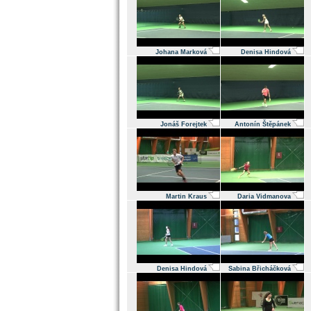
Johana Marková
Denisa Hindová
Jonáš Forejtek
Antonín Štěpánek
Martin Kraus
Daria Vidmanova
Denisa Hindová
Sabina Břicháčková