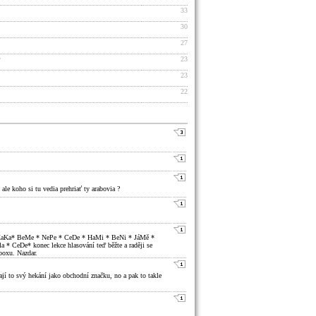
33
30
27
23
23
22
 ale koho si tu vedia prehriať ty arabovia ?
XaKa* BeMe * NePe * CeDe * HaMi * BeNi * JáMě *
* CeDe* konec lekce hlasování teď běžte a raději se
boxu. Nazdar.
jí to svý hekání jako obchodní značku, no a pak to takle