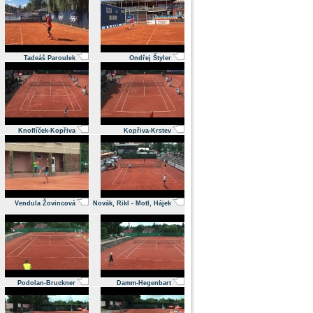
Tadeáš Paroulek
Ondřej Štyler
Knoflíček-Kopřiva
Kopřiva-Krstev
Vendula Žovincová
Novák, Rikl - Motl, Hájek
Podolan-Bruckner
Damm-Hegenbart