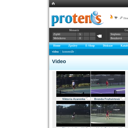
|
Hea
Monastir
Gu
Zipfel
5
Stephens
Melnikova
0
Bouzková
Home
Zprávy
E-Shop
Diskuze
Katal
videa
komentáře
Video
Viktoria Azarenka
Brenda Fruhvirtová