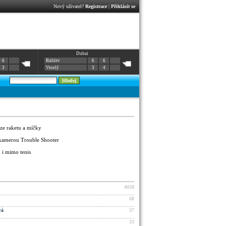
Nový uživatel?
Registrace
|
Přihlásit se
Dubai
6
Rublev
6
6
3
Veselý
3
4
ze raketu a míčky
 kamerou Trouble Shooter
u i mimo tenis
4058
68
vá
37
33