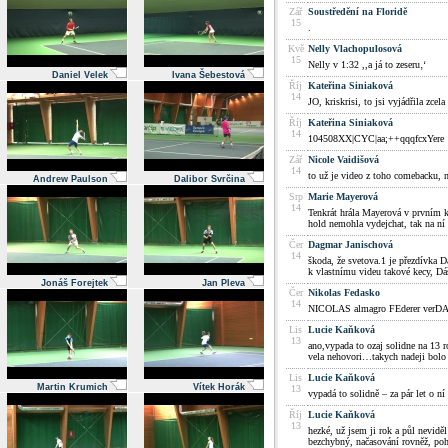
Zář
Soustředění na Floridě
15
.
Kvě
Nelly Vlachopulosová
15
Nelly v 1:32 ,,a já to zeseru‚‘
Daniel Velek
Ivana Šebestová
Říj
Kateřina Siniaková
14
JO, kriskrisi, to jsi vyjádřila zcel
Říj
Kateřina Siniaková
14
104508XX|CYC|­aa;++qqqfcxYe­re
Zář
Nicole Vaidišová
14
to už je video z toho comebacku, n
Andrew Paulson
Dalibor Svrčina
Srp
Marie Mayerová
14
Tenkrát hrála Mayerová v prvním
hold nemohla vydejchat, tak na ní
Čer
Dagmar Janischová
14
škoda, že svetova.1 je přezdívka 
k vlastnímu videu takové kecy, Dá
Jonáš Forejtek
Jan Pleva
Čer
Nikolas Fedasko
14
NICOLAS almagro FEderer verDA
Lis
Lucie Kaňková
13
ano,vypada to ozaj solidne na 13 
vela nehovori…takych nadeji bolo
Lis
Lucie Kaňková
Martin Krumich
Vítek Horák
13
vypadá to solidně – za pár let o ní
Říj
Lucie Kaňková
13
hezké, už jsem ji rok a půl neviděl 
bezchybný, načasování rovněž, pohyb