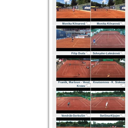
Monika Kilnarová
Monika Kilnarová
Filip Duda
Schnyder-Luknárová
Franěk, Maršoun - Vocel,
Knutsonova - K. Siskova
Krstev
Vondrák-Gorbušin
Svrčina-Kljujev