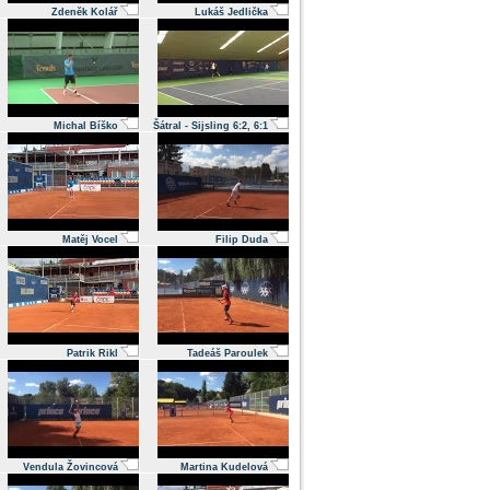
Zdeněk Kolář
Lukáš Jedlička
Michal Bíško
Šátral - Sijsling 6:2, 6:1
Matěj Vocel
Filip Duda
Patrik Rikl
Tadeáš Paroulek
Vendula Žovincová
Martina Kudelová