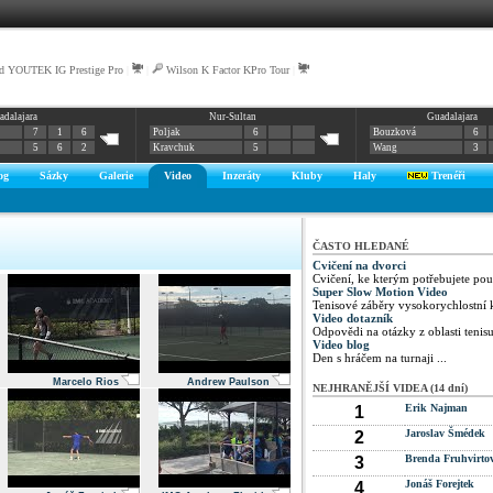
d YOUTEK IG Prestige Pro
|
|
Wilson K Factor KPro Tour
|
adalajara
Nur-Sultan
Guadalajara
7
1
6
Poljak
6
Bouzková
6
5
6
2
Kravchuk
5
Wang
3
og
Sázky
Galerie
Video
Inzeráty
Kluby
Haly
Trenéři
ČASTO HLEDANÉ
Cvičení na dvorci
Cvičení, ke kterým potřebujete pou
Super Slow Motion Video
Tenisové záběry vysokorychlostní
Video dotazník
Odpovědi na otázky z oblasti tenis
Video blog
Den s hráčem na turnaji ...
Marcelo Rios
Andrew Paulson
NEJHRANĚJŠÍ VIDEA (14 dní)
Erik Najman
1
Jaroslav Šmédek
2
Brenda Fruhvirto
3
Jonáš Forejtek
4